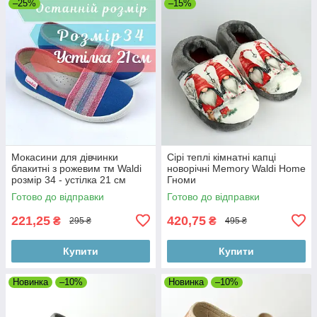
–25%
–15%
Мокасини для дівчинки
Сірі теплі кімнатні капці
блакитні з рожевим тм Waldi
новорічні Memory Waldi Home
розмір 34 - устілка 21 см
Гноми
Готово до відправки
Готово до відправки
221,25
420,75
₴
₴
295 ₴
495 ₴
Купити
Купити
Новинка
–10%
Новинка
–10%