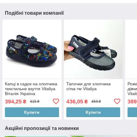
Подібні товари компанії
Капці в садок на хлопчика
Тапочки для хлопчика
Роже
текстильне взуття Vitaliya
сітка тм Vitaliya
дівч
Віталія Україна
Vita
394,25
436,05
389
₴
₴
415 ₴
459 ₴
Купити
Купити
Акційні пропозиції та новинки