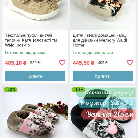
Текстильні туфлі дитячі
Дитячі теплі домашні капці
тапочки Катя золотисті тм
для дівчинки Memory Waldi
Waldi розмір
Home
Готово до відправки
Готово до відправки
485,10
445,50
₴
₴
539 ₴
495 ₴
Купити
Купити
–10%
–10%