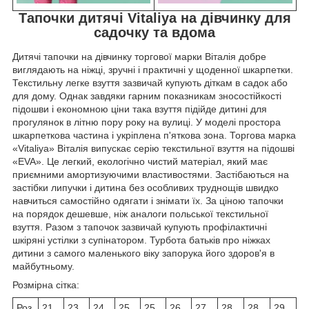
Тапочки дитячі Vitaliya на дівчинку для
садочку та вдома
Дитячі тапочки на дівчинку торгової марки Віталія добре
виглядають на ніжці, зручні і практичні у щоденної шкарпетки.
Текстильну легке взуття зазвичай купують діткам в садок або
для дому. Однак завдяки гарним показникам зносостійкості
підошви і економною ціни
така взуття підійде дитині для
прогулянок в літню пору року на вулиці.
У моделі простора
шкарпеткова частина і укріплена п'яткова зона. Торгова марка
«Vitaliya» Віталія випускає серію текстильної взуття на підошві
«EVA». Це легкий, екологічно чистий матеріал, який має
приємними амортизуючими властивостями. Застібаються на
застібки липучки і
дитина без особливих труднощів швидко
навчиться
самостійно
одягати і знімати їх. За ціною
тапочки
на порядок дешевше, ніж аналоги польської текстильної
взуття. Разом з тапочок зазвичай купують профілактичні
шкіряні устілки з супінатором.
Турбота батьків про ніжках
дитини з самого маленького віку запорука його здоров'я в
майбутньому.
Розмірна сітка:
Роз
21
23
24
25
25,
26
27
28
28,
29