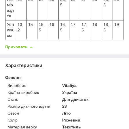
мір
5
5
взут
тя
Усті
13,
15
15,
16
16,
17
17,
18
18,
19
лка,
2
5
5
5
5
см
Приховати
Характеристики
Основні
Виробник
Vitaliya
Країна виробник
Україна
Стать
Для дівчаток
Розмір дитячого взуття
23
Сезон
Літо
Колір
Рожевий
Матеріал верху
Текстиль