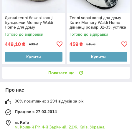
Дитячі теплі бежеві капці
Теплі чорні капці для дому
Бульдожки Memory Waldi
Котик Memory Waldi Home
Home для дому
дівчинці розмір 32-33, устілка
21,5 см
Готово до відправки
Готово до відправки
449,10
459
₴
₴
499 ₴
510 ₴
Купити
Купити
Показати ще
Про нас
96% позитивних з 294 відгуків за рік
Працює з 27.03.2014
м. Київ
м. Кривий Ріг, 4-й Зарічний, 21Ж, Київ, Україна