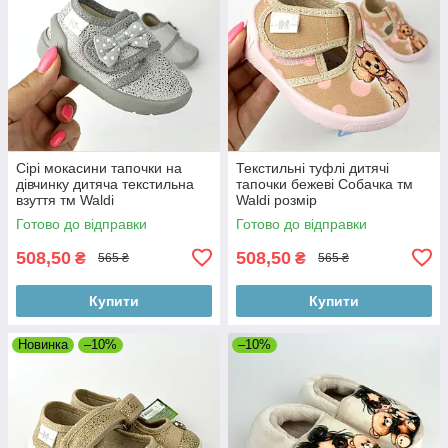
Сірі мокасини тапочки на
Текстильні туфлі дитячі
дівчинку дитяча текстильна
тапочки бежеві Собачка тм
взуття тм Waldi
Waldi розмір
Готово до відправки
Готово до відправки
508,50
508,50
₴
₴
565 ₴
565 ₴
Купити
Купити
Новинка
–10%
–10%