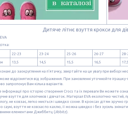
Дитяче літнє взуття крокси для ді
:EVA
сітка:
22-23
23-24
25-26
26-27
28-
см
13,5
14,5
15,5
16,5
17,
конані до заокруглення на п'ятачку, звертайте на це увагу при виборі не
оже відрізнятися від зображення. При замовленні уточнюйте іграшку-п
во запропонує Вам кілька варіантів.
 інформації про історію створення Crocs та їх переваги Ви можете ознай
зручне взуття для хлопчиків і дівчаток. Матеріал EVA екологічно чистий,
логу, не ковзає, легко миється і швидко сохне. В кроксах дітям зручно гр
бо сауні, взуття не ковзає по кахлю, її можна швидко і без зусиль знімат
вними елементами Джиббитц (Jibbitz).