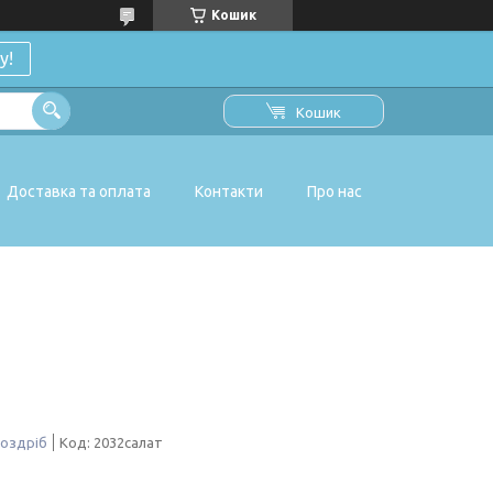
Кошик
у!
Кошик
Доставка та оплата
Контакти
Про нас
роздріб
Код:
2032салат