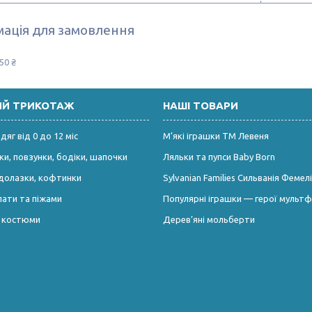
ація для замовлення
50 ₴
ИЙ ТРИКОТАЖ
НАШІ ТОВАРИ
яг від 0 до 12 міс
М’які іграшки ТМ Левеня
и, повзунки, бодіки, шапочки
Ляльки та пупси Baby Born
долазки, кофтинки
Sylvanian Families Сильванія Фемелі
лати та піжами
Популярні іграшки — герої мультф
і костюми
Дерев’яні мольберти