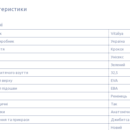
теристики
ні
к
Vitaliya
виробник
Україна
ття
Крокси
Унісекс
Зелений
дитячого взуття
32,5
л верху
EVA
л підошви
ЕВА
Ремінець
ичні
Так
лки
Анатомічн
ння та прикраси
Джибитса
Новий