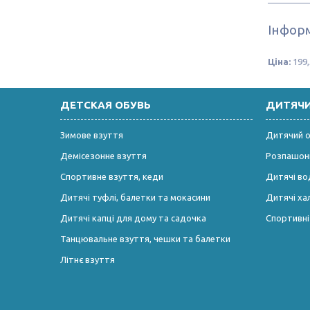
Інформ
Ціна:
199,
ДЕТСКАЯ ОБУВЬ
ДИТЯЧ
Зимове взуття
Дитячий од
Демісезонне взуття
Розпашонк
Спортивне взуття, кеди
Дитячі во
Дитячі туфлі, балетки та мокасини
Дитячі ха
Дитячі капці для дому та садочка
Спортивн
Танцювальне взуття, чешки та балетки
Літнє взуття