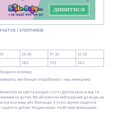
вчаток і хлопчиків
29
29-30
31-32
32-33
5
18,5
19,5
20,5
обхідного розміру.
рикраса, яка більше сподобалася, і наш менеджер
омитися на сайті в розділі статті.
Дитячі крокси від тм
 приємний на дотик. Він абсолютно нейтральний до води, не
ати в пісочниці або біля води. У Crocs зручно ходити в
и і одягати дитині. Моделі крокс тм Віталія прикрашені