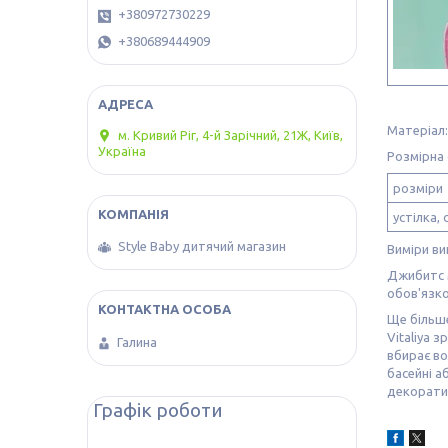
+380972730229
+380689444909
Матеріал
м. Кривий Ріг, 4-й Зарічний, 21Ж, Київ,
Україна
Розмірна 
розміри
устілка, 
Style Baby дитячий магазин
Виміри ви
Джибитс м
обов'язко
Ще більше
Vitaliya 
Галина
вбирає во
басейні а
декорати
Графік роботи