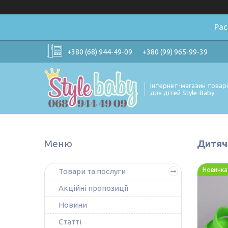
Ра
+380 (68) 944-49-09
+380 (99) 965-99-39
Інтернет-магазин товар
для дітей Style-Baby.
Дитячі
Новинка
Товари та послуги
Акційні пропозиції
Новини
Статті