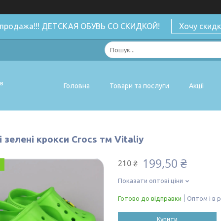
спродажа!!! ДЕТСКАЯ ОБУВЬ СО СКИДКОЙ!
Хочу скидк
ів
Головна
Товари та послуги
Акції
 зелені крокси Crocs тм Vitaliy
199,50 ₴
210 ₴
Показати оптові ціни
Готово до відправки
Оптом і в 
Купити