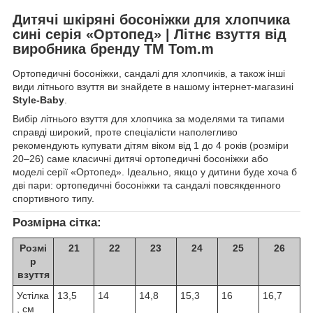
Дитячі шкіряні босоніжки для хлопчика
сині серія «Ортопед» | Літнє взуття від
виробника бренду ТМ Tom.m
Ортопедичні босоніжки, сандалі для хлопчиків, а також інші
види літнього взуття ви знайдете в нашому інтернет-магазині
Style-Baby
.
Вибір літнього взуття для хлопчика за моделями та типами
справді широкий, проте спеціалісти наполегливо
рекомендують купувати дітям віком від 1 до 4 років (розміри
20–26) саме класичні дитячі ортопедичні босоніжки або
моделі серії «Ортопед». Ідеально, якщо у дитини буде хоча б
дві пари: ортопедичні босоніжки та сандалі повсякденного
спортивного типу.
Розмірна сітка:
Розмі
21
22
23
24
25
26
р
взуття
Устілка
13,5
14
14,8
15,3
16
16,7
, см