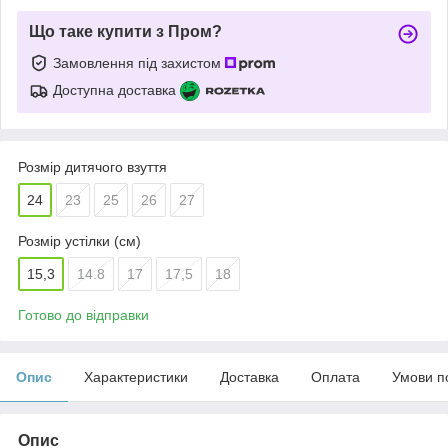
Що таке купити з Пром?
Замовлення під захистом
Доступна доставка
Розмір дитячого взуття
24
23
25
26
27
Розмір устілки (см)
15,3
14.8
17
17,5
18
Готово до відправки
Опис
Характеристики
Доставка
Оплата
Умови п
Опис