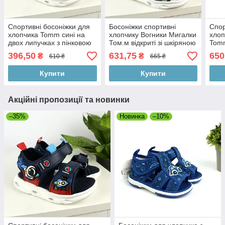
Спортивні босоніжки для
Босоніжки спортивні
Спор
хлопчика Tomm сині на
хлопчику Вогники Мигалки
хлоп
двох липучках з пінковою
Том.м відкриті зі шкіряною
Tomm
устілкою НЕ світяться
устілкою розмір 24 -
розм
396,50
631,75
650
₴
₴
610 ₴
665 ₴
устілка 15,3 см
Купити
Купити
Акційні пропозиції та новинки
–35%
Новинка
–10%