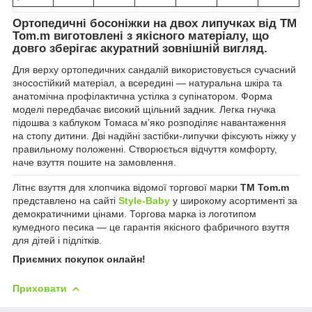
Ортопедичні босоніжки на двох липучках від ТМ
Tom.m
виготовлені з якісного матеріалу, що
довго зберігає акуратний зовнішній вигляд.
Для верху ортопедичних сандалій використовується сучасний
зносостійкий матеріал, а всередині — натуральна шкіра та
анатомічна профілактична устілка з супінатором. Форма
моделі передбачає високий щільний задник. Легка гнучка
підошва з каблуком Томаса м’яко розподіляє навантаження
на стопу дитини. Дві надійні застібки-липучки фіксують ніжку у
правильному положенні. Створюється відчуття комфорту,
наче взуття пошите на замовлення.
Літнє взуття для хлопчика відомої торгової марки
ТМ Tom.m
представлено на сайті
Style-Baby
у широкому асортименті за
демократичними цінами. Торгова марка із логотипом
кумедного песика — це гарантія якісного фабричного взуття
для дітей і підлітків.
Приємних покупок онлайн!
Приховати