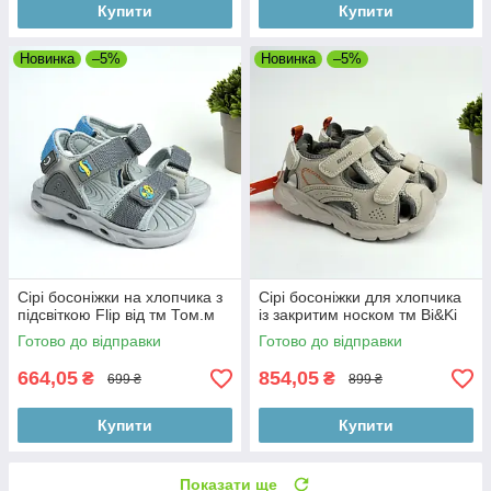
Купити
Купити
Новинка
–5%
Новинка
–5%
Сірі босоніжки на хлопчика з
Сірі босоніжки для хлопчика
підсвіткою Flip від тм Том.м
із закритим носком тм Bi&Ki
Готово до відправки
Готово до відправки
664,05
854,05
₴
₴
699 ₴
899 ₴
Купити
Купити
Показати ще