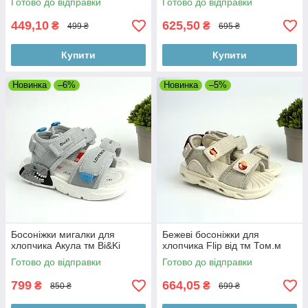
Готово до відправки
Готово до відправки
449,10
625,50
₴
₴
499 ₴
695 ₴
Купити
Купити
Новинка
–6%
Новинка
–5%
Босоніжки мигалки для
Бежеві босоніжки для
хлопчика Акула тм Bi&Ki
хлопчика Flip від тм Том.м
Готово до відправки
Готово до відправки
799
664,05
₴
₴
850 ₴
699 ₴