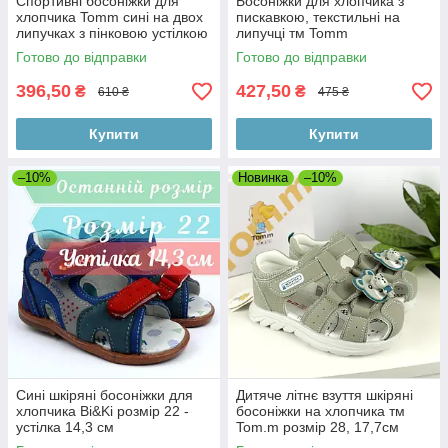
Спортивні босоніжки для
Босоніжки для хлопчика з
хлопчика Tomm сині на двох
пискавкою, текстильні на
липучках з пінковою устілкою
липучці тм Tomm
НЕ світяться
Готово до відправки
Готово до відправки
396,50
427,50
₴
₴
610 ₴
475 ₴
Купити
Купити
–10%
Новинка
–10%
Сині шкіряні босоніжки для
Дитяче літнє взуття шкіряні
хлопчика Bi&Ki розмір 22 -
босоніжки на хлопчика тм
устілка 14,3 см
Tom.m розмір 28, 17,7см