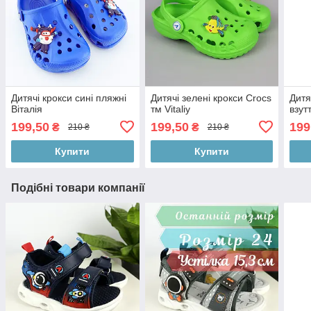
Дитячі крокси сині пляжні
Дитячі зелені крокси Crocs
Дитя
Віталія
тм Vitaliy
взут
199,50
199,50
199
₴
₴
210 ₴
210 ₴
Купити
Купити
Подібні товари компанії