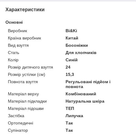
Характеристики
Основні
Виробник
Bi&Ki
Країна виробник
Китай
Вид взуття
Босоніжки
Стать
Для хлопчиків
Колір
Синій
Розмір дитячого взуття
24
Розмір устілки (см)
15,3
Повнота взуття
Регульовані підйом і
повнота
Матеріал верху
Комбінований
Матеріал підкладки
Натуральна шкіра
Матеріал підошви
ТЕП
Застібка
Липучка
Ортопедичні
Так
Супінатор
Так