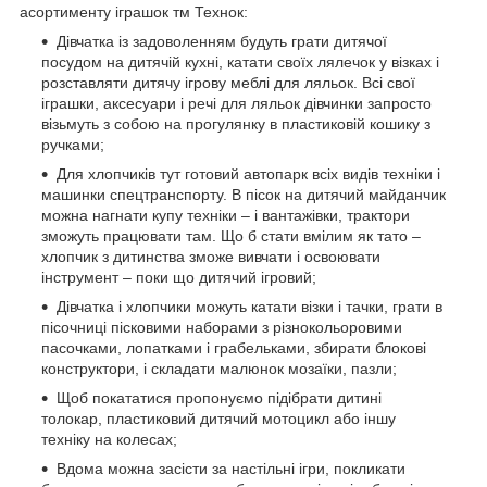
асортименту іграшок тм Технок:
Дівчатка із задоволенням будуть грати дитячої
посудом на дитячій кухні, катати своїх лялечок у візках і
розставляти дитячу ігрову меблі для ляльок. Всі свої
іграшки, аксесуари і речі для ляльок дівчинки запросто
візьмуть з собою на прогулянку в пластиковій кошику з
ручками;
Для хлопчиків тут готовий автопарк всіх видів техніки і
машинки спецтранспорту. В пісок на дитячий майданчик
можна нагнати купу техніки – і вантажівки, трактори
зможуть працювати там. Що б стати вмілим як тато –
хлопчик з дитинства зможе вивчати і освоювати
інструмент – поки що дитячий ігровий;
Дівчатка і хлопчики можуть катати візки і тачки, грати в
пісочниці пісковими наборами з різнокольоровими
пасочками, лопатками і грабельками, збирати блокові
конструктори, і складати малюнок мозаїки, пазли;
Щоб покататися пропонуємо підібрати дитині
толокар, пластиковий дитячий мотоцикл або іншу
техніку на колесах;
Вдома можна засісти за настільні ігри, покликати