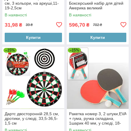
см, 3 кольори, на аркуші,11-
Боксерський набір для дітей
19-2,5см
Америка великий
В наявності
В наявності
31,98
596,70
₴
₴
39 ₴
702 ₴
Купити
Купити
–15%
–15%
Дартс двосторонній 28,5 см,
Ракетка номер 3, 2 штуки,EVA
дротики, у слюді, 33,5-36,5-
+ гума, ручка складана,
1,5 см
1шарик 40 мм, у слюді, 18-
29-4 см
В наявності
В наявності