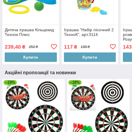
Дитяча іграшка Кільцекид
Іграшка "Набір пісочний 2
Ігра
Технок Плюс
ТехноК", арт.3114
розв
Розу
Тех
239,40
117
143
₴
₴
252 ₴
130 ₴
Купити
Купити
Акційні пропозиції та новинки
–19%
–18%