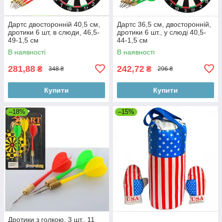
Дартс двосторонній 40,5 см,
Дартс 36,5 см, двосторонній,
дротики 6 шт, в слюди, 46,5-
дротики 6 шт., у слюді 40,5-
49-1,5 см
44-1,5 см
В наявності
В наявності
281,88
242,72
₴
₴
348 ₴
296 ₴
Купити
Купити
–18%
–15%
Дротики з голкою, 3 шт., 11