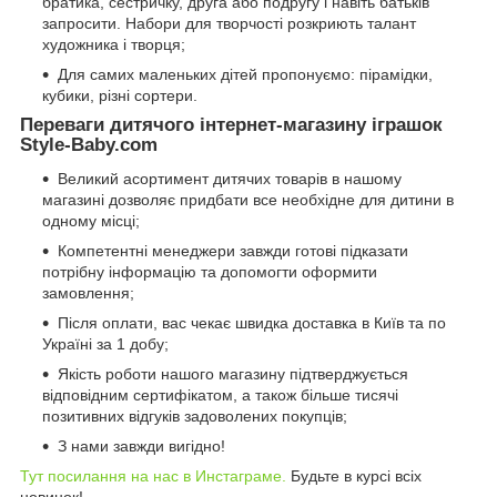
братика, сестричку, друга або подругу і навіть батьків
запросити. Набори для творчості розкриють талант
художника і творця;
Для самих маленьких дітей пропонуємо: пірамідки,
кубики, різні сортери.
Переваги дитячого інтернет-магазину іграшок
Style-Baby.com
Великий асортимент дитячих товарів в нашому
магазині дозволяє придбати все необхідне для дитини в
одному місці;
Компетентні менеджери завжди готові підказати
потрібну інформацію та допомогти оформити
замовлення;
Після оплати, вас чекає швидка доставка в Київ та по
Україні за 1 добу;
Якість роботи нашого магазину підтверджується
відповідним сертифікатом, а також більше тисячі
позитивних відгуків задоволених покупців;
З нами завжди вигідно!
Тут посилання на нас в Инстаграме.
Будьте в курсі всіх
новинок!