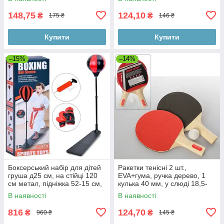
148,75
124,10
₴
₴
175 ₴
146 ₴
Купити
Купити
–15%
–14%
Боксерський набір для дітей
Ракетки тенісні 2 шт.,
груша д25 см, на стійці 120
EVA+гума, ручка дерево, 1
см метал, підніжка 52-15 см,
кулька 40 мм, у слюді 18,5-
насос
29-4 см
В наявності
В наявності
816
124,70
₴
₴
960 ₴
145 ₴