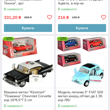
Технок", арт
4цвета, в кор-ке
В наявності
В наявності
331,20
216
₴
₴
368 ₴
240 ₴
Купити
Купити
–10%
–10%
Машина метал."Kinsmart"
Модель легкова 5" FIAT 500
"Пожежна" Chevrolet Corvette
метал.инерц.об'явл.дв.1:36
кор.16*8,5*7,5 cm
кор./96/
В наявності
В наявності