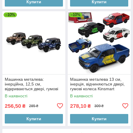
Купити
Купити
–10%
–10%
Машинка металева:
Машинка металева 13 см,
інерційна, 12,5 см,
інерція, відчиняються двері,
відкриваються двері, гумові
гумові колеса Kinsmart
колеса, в коробці 16-7-8 см
коробка 16-7-8 см
В наявності
В наявності
256,50
278,10
₴
₴
285 ₴
309 ₴
Купити
Купити