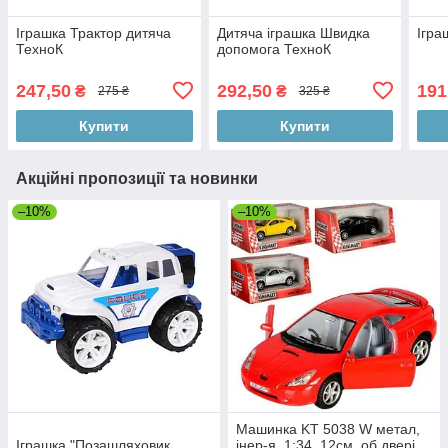
Іграшка Трактор дитяча
Дитяча іграшка Швидка
Ігра
ТехноК
допомога ТехноК
247,50
292,50
191
₴
₴
275 ₴
325 ₴
Купити
Купити
Акційні пропозиції та новинки
–10%
–10%
Машинка KT 5038 W метал,
Іграшка "Позашляховик
інер-я, 1:34, 12см, об.двері,