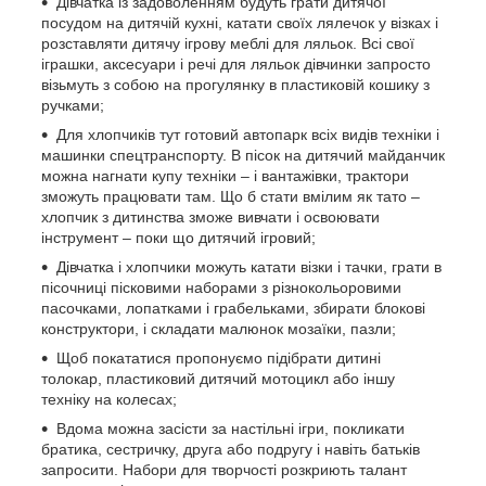
Дівчатка із задоволенням будуть грати дитячої
посудом на дитячій кухні, катати своїх лялечок у візках і
розставляти дитячу ігрову меблі для ляльок. Всі свої
іграшки, аксесуари і речі для ляльок дівчинки запросто
візьмуть з собою на прогулянку в пластиковій кошику з
ручками;
Для хлопчиків тут готовий автопарк всіх видів техніки і
машинки спецтранспорту. В пісок на дитячий майданчик
можна нагнати купу техніки – і вантажівки, трактори
зможуть працювати там. Що б стати вмілим як тато –
хлопчик з дитинства зможе вивчати і освоювати
інструмент – поки що дитячий ігровий;
Дівчатка і хлопчики можуть катати візки і тачки, грати в
пісочниці пісковими наборами з різнокольоровими
пасочками, лопатками і грабельками, збирати блокові
конструктори, і складати малюнок мозаїки, пазли;
Щоб покататися пропонуємо підібрати дитині
толокар, пластиковий дитячий мотоцикл або іншу
техніку на колесах;
Вдома можна засісти за настільні ігри, покликати
братика, сестричку, друга або подругу і навіть батьків
запросити. Набори для творчості розкриють талант