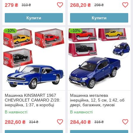
279
268,20
₴
₴
310 ₴
298 ₴
Купити
Купити
–10%
–10%
Машинка KINSMART 1967
Машинка металева
CHEVROLET CAMARO Z/28:
інерційна, 12, 5 см, 1:42, об
інерційна, 1:37, в коробці
двері, багажник, гумові
15,5-8 см
колеса в коробці 16-7-8 см
В наявності
В наявності
282,60
284,40
₴
₴
314 ₴
316 ₴